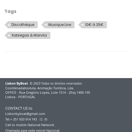
Tags
Discothèque
Musique Live
10€ à 25€
Xabregas & Marvila
Lisbon ByBoat
© 2023
Todos os direitos reservados
Coordenadabsoluta, Animação Turística, Lda.
OFFICE - Rua Gregório Lopes, Lote 1514 - 2Esq 1400-195
Lisboa - PORTUGAL
CONTACT US to
Lisbonbyboat@gmail.com
Tel:+ 351 933 914 743 /2 /0
Call to mobile Natio
nal Network
Chamada para rede móvel Na
cional