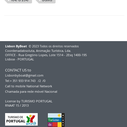
Lisbon ByBoat
© 2023
Todos os direitos reservados
Coordenadabsoluta, Animação Turística, Lda.
OFFICE - Rua Gregório Lopes, Lote 1514 - 2Esq 1400-195
Lisboa - PORTUGAL
CONTACT US to
Lisbonbyboat@gmail.com
Tel:+ 351 933 914 743 /2 /0
Call to mobile Natio
nal Network
Chamada para rede móvel Na
cional
License by TURISMO PORTUGAL
RNAAT 15 / 2013