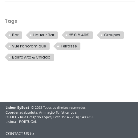
Tags
Bar
Liqueur Bar
25€ à 40€
Groupes
Vue Panoramique
Terrasse
Bairro Alto & Chiado
Lisbon ByBoat
© 2023
Todos os direitos reservados
Coordenadabsoluta, Animação Turística, Lda.
OFFICE - Rua Gregório Lopes, Lote 1514 - 2Esq 1400-195
Lisboa - PORTUGAL
CONTACT US to