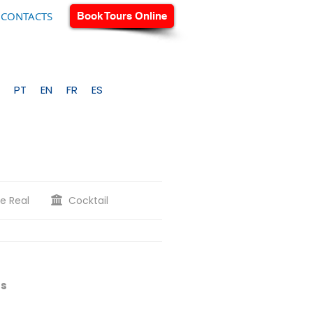
CONTACTS
Book Tours Online
PT
EN
FR
ES
e Real
Cocktail
ts