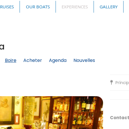
CRUISES
OUR BOATS
EXPERIENCES
GALLERY
oa
Boire
Acheter
Agenda
Nouvelles
Príncip
Contac