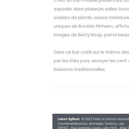
C’est un bar-musée présentant une c
exposés dans plusieurs salles: boc
soldats de plomb, avions miniatur
uniques de Bordalo Pinheiro, affic
images de Betty Boop, parmi beau
Dans ce bar-café sur le thème des 
par les thés purs, essayer les cent 
boissons traditionnelles.
Lisbon ByBoat
© 2023
Todos os direitos reserva
Coordenadabsoluta, Animação Turística, Lda.
OFFICE - Rua Gregório Lopes, Lote 1514 - 2Esq 