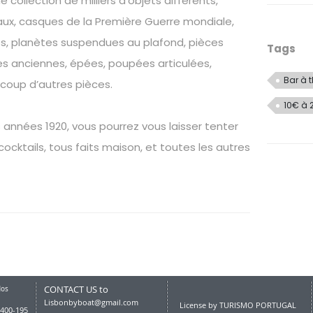
ollection de milliers d’objets différents,
aux, casques de la Première Guerre mondiale,
es, planètes suspendues au plafond, pièces
Tags
hes anciennes, épées, poupées articulées,
Bar à 
coup d’autres pièces.
10€ à 
années 1920, vous pourrez vous laisser tenter
cocktails, tous faits maison, et toutes les autres
CONTACT US to
dos
Lisbonbyboat@gmail.com
License by TURISMO PORTUGAL
1400-195