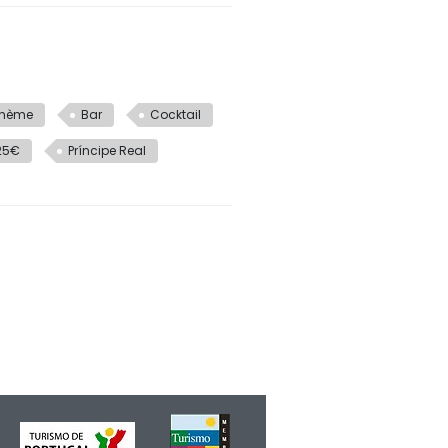
thème
Bar
Cocktail
25€
Príncipe Real