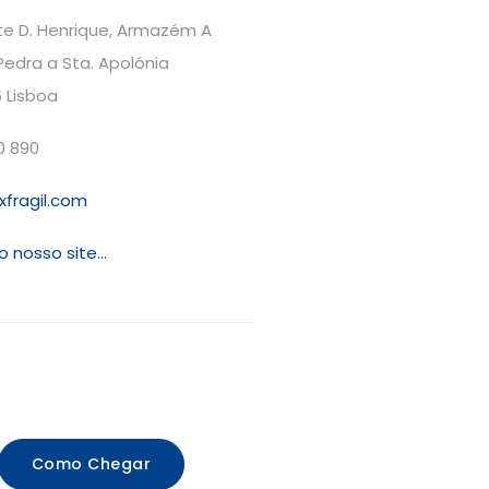
nte D. Henrique, Armazém A
Pedra a Sta. Apolónia
 Lisboa
0 890
xfragil.com
o nosso site...
Como Chegar