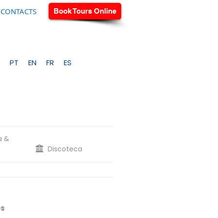
CONTACTS
Book Tours Online
PT
EN
FR
ES
a &
Discoteca
os