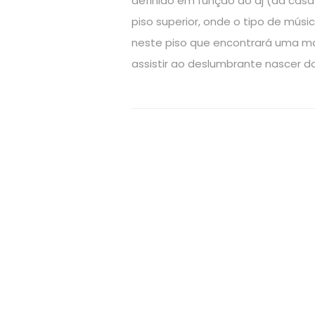
definido em função do dj (da casa
piso superior, onde o tipo de músi
neste piso que encontrará uma magn
assistir ao deslumbrante nascer do