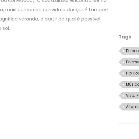
 ou convidado). O cocktail bar encontra-se no
ca, mais comercial, convida a dançar. É também
ífica varanda, a partir da qual é possível
 sol.
Tags
Discot
Divers
Hip Ho
Música
Vista
Alfama