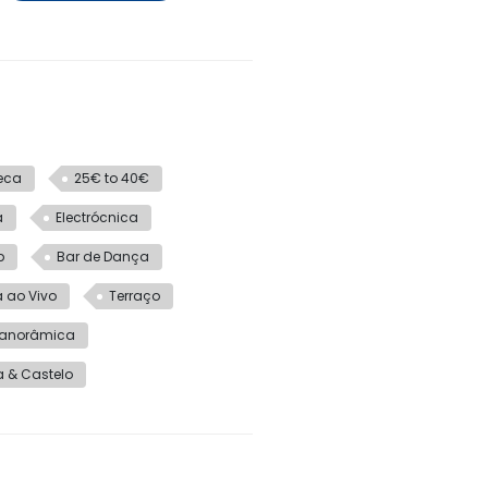
eca
25€ to 40€
a
Electrócnica
p
Bar de Dança
 ao Vivo
Terraço
 Panorâmica
 & Castelo