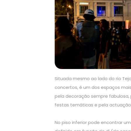
Situada mesmo ao lado do rio Tejo
concertos, é um dos espaços mais
pela decoração sempre fabulosa, pe
festas temáticas e pela actuação d
No piso inferior pode encontrar u