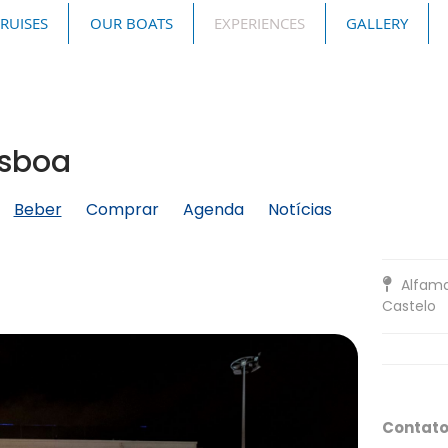
CRUISES
OUR BOATS
EXPERIENCES
GALLERY
isboa
Beber
Comprar
Agenda
Notícias
Alfam
Castelo
Contat