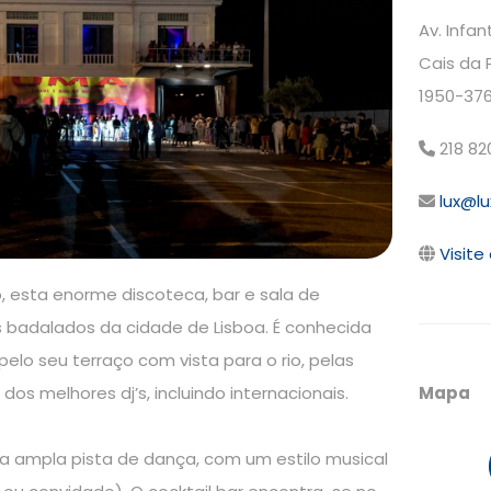
Av. Infa
Cais da 
1950-376
218 82
lux@lu
Visite 
, esta enorme discoteca, bar e sala de
 badalados da cidade de Lisboa. É conhecida
lo seu terraço com vista para o rio, pelas
os melhores dj’s, incluindo internacionais.
Mapa
ma ampla pista de dança, com um estilo musical