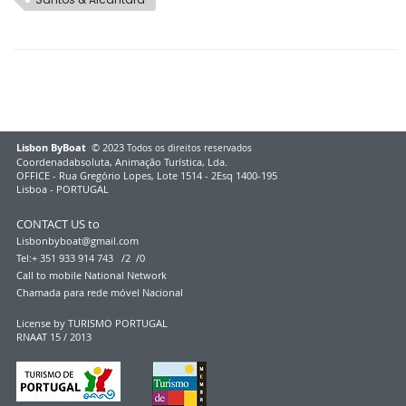
Lisbon ByBoat
© 2023
Todos os direitos reservados
Coordenadabsoluta, Animação Turística, Lda.
OFFICE - Rua Gregório Lopes, Lote 1514 - 2Esq 1400-195
Lisboa - PORTUGAL
CONTACT US to
Lisbonbyboat@gmail.com
Tel:+ 351 933 914 743 /2 /0
Call to mobile Natio
nal Network
Chamada para rede móvel Na
cional
License by TURISMO PORTUGAL
RNAAT 15 / 2013