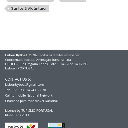
Santos & Alcântara
Lisbon ByBoat
© 2023
Todos os direitos reservados
Coordenadabsoluta, Animação Turística, Lda.
OFFICE - Rua Gregório Lopes, Lote 1514 - 2Esq 1400-195
Lisboa - PORTUGAL
CONTACT US to
Lisbonbyboat@gmail.com
Tel:+ 351 933 914 743 /2 /0
Call to mobile Natio
nal Network
Chamada para rede móvel Na
cional
License by TURISMO PORTUGAL
RNAAT 15 / 2013